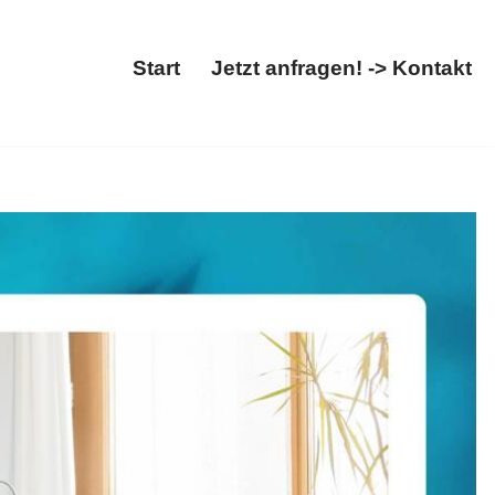
Start
Jetzt anfragen! -> Kontakt
Start
Jetzt anfragen! -> Kontakt
gsberatung, Steuern optimieren. 𝐄𝐑𝐅𝐎𝐋𝐆𝐒𝐓𝐄𝐔𝐄𝐑𝐍,
ls auch ✓Steuern optimieren. Lassen Sie sich von uns