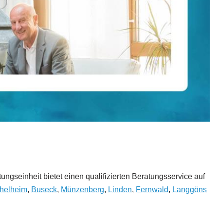
gseinheit bietet einen qualifizierten Beratungsservice auf
helheim
,
Buseck
,
Münzenberg
,
Linden
,
Fernwald
,
Langgöns