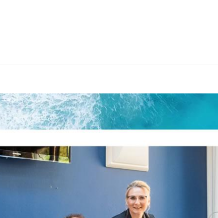
𝐆𝐒𝐓𝐄𝐔𝐄𝐑𝐍 oder ✓Buchhaltung, Nachfolgeberatung, Gründun
ung, ✓Buchhaltung, ✓Steuerberatung , ✓Nachfolgeberatung a