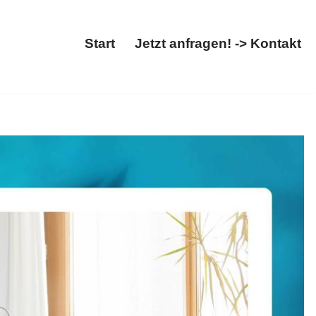
Start
Jetzt anfragen! -> Kontakt
Start
Jetzt anfragen! -> Kontakt
g, Gründungsberatung, Steuern optimieren verfügbar. ➡️
ratung und ✓Steuern optimieren in 35647 Waldsolms. Sie