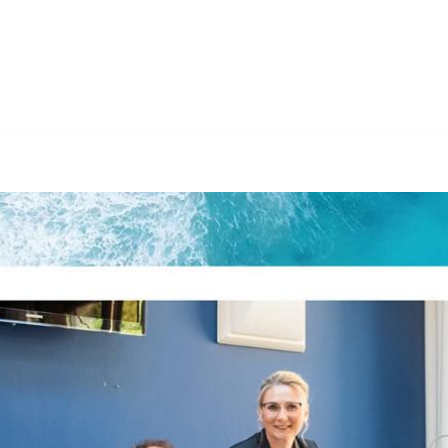
𝐋𝐆𝐒𝐓𝐄𝐔𝐄𝐑𝐍 als auch ✓Nachfolgeberatung, Buchhaltun
rberatung , ✓Buchhaltung, ✓Gründungsberatung, ✓Nachfolgebe