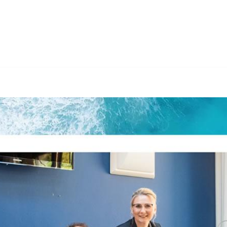
𝐅𝐎𝐋𝐆𝐒𝐓𝐄𝐔𝐄𝐑𝐍 und ✓Nachfolgeberatung, Gründungsbe
rberatung , ✓Gründungsberatung, ✓Buchhaltung, ✓Nachfolgeber