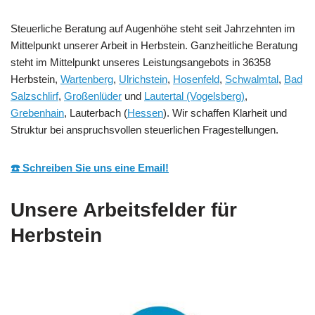
Steuerliche Beratung auf Augenhöhe steht seit Jahrzehnten im
Mittelpunkt unserer Arbeit in Herbstein. Ganzheitliche Beratung
steht im Mittelpunkt unseres Leistungsangebots in 36358
Herbstein,
Wartenberg
,
Ulrichstein
,
Hosenfeld
,
Schwalmtal
,
Bad
Salzschlirf
,
Großenlüder
und
Lautertal (Vogelsberg)
,
Grebenhain
, Lauterbach (
Hessen
). Wir schaffen Klarheit und
Struktur bei anspruchsvollen steuerlichen Fragestellungen.
☎️ Schreiben Sie uns eine Email!
Unsere Arbeitsfelder für
Herbstein