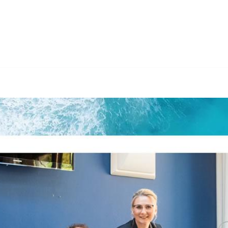
𝐋𝐆𝐒𝐓𝐄𝐔𝐄𝐑𝐍 als auch ✓Gründungsberatung, Buchhaltung
altung, ✓Nachfolgeberatung oder ✓Steuern optimieren für 636