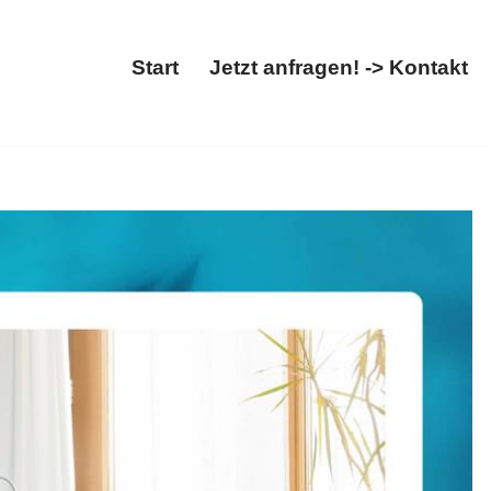
Start
Jetzt anfragen! -> Kontakt
Start
Jetzt anfragen! -> Kontakt
, Nachfolgeberatung, Steuern optimieren. Ihre Anfrage
91 Ranstadt. ➡️ 𝐄𝐑𝐅𝐎𝐋𝐆𝐒𝐓𝐄𝐔𝐄𝐑𝐍, Ihr